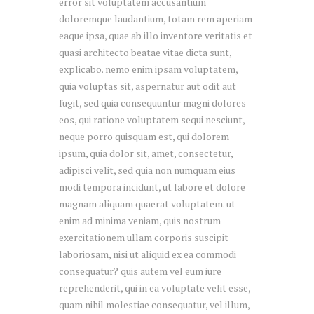
error sit voluptatem accusantium
doloremque laudantium, totam rem aperiam
eaque ipsa, quae ab illo inventore veritatis et
quasi architecto beatae vitae dicta sunt,
explicabo. nemo enim ipsam voluptatem,
quia voluptas sit, aspernatur aut odit aut
fugit, sed quia consequuntur magni dolores
eos, qui ratione voluptatem sequi nesciunt,
neque porro quisquam est, qui dolorem
ipsum, quia dolor sit, amet, consectetur,
adipisci velit, sed quia non numquam eius
modi tempora incidunt, ut labore et dolore
magnam aliquam quaerat voluptatem. ut
enim ad minima veniam, quis nostrum
exercitationem ullam corporis suscipit
laboriosam, nisi ut aliquid ex ea commodi
consequatur? quis autem vel eum iure
reprehenderit, qui in ea voluptate velit esse,
quam nihil molestiae consequatur, vel illum,