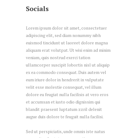
Socials
Lorem ipsum dolor sit amet, consectetuer
adipiscing elit, sed diam nonummy nibh
euismod tincidunt ut laoreet dolore magna
aliquam erat volutpat. Ut wisi enim ad minim
veniam, quis nostrud exerci tation
ullamcorper suscipit lobortis nisl ut aliquip
ex ea commodo consequat. Duis autem vel
eum iriure dolor in hendrerit in vulputate
velit esse molestie consequat, vel illum
dolore eu feugiat nulla facilisis at vero eros
et accumsan et iusto odio dignissim qui
blandit praesent luptatum zzril delenit
augue duis dolore te feugait nulla facilisi.
Sed ut perspiciatis, unde omnis iste natus