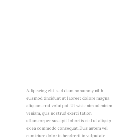
APRIL 14, 2016
Catering Services for Fabulous 
Corporate Events
Adipiscing elit, sed diam nonummy nibh
euismod tincidunt ut laoreet dolore magna
aliquam erat volutpat. Ut wisi enim ad minim
veniam, quis nostrud exerci tation
ullamcorper suscipit lobortis nisl ut aliquip
ex ea commodo consequat. Duis autem vel
eum iriure dolor in hendrerit in vulputate