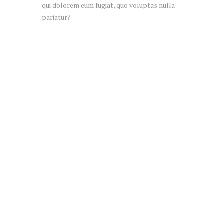
qui dolorem eum fugiat, quo voluptas nulla
pariatur?
APRIL 24, 2016
We Can Help Find a Location that’s 
Right for You